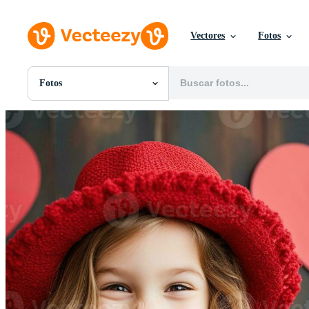
Vectores
Fotos
Fotos
Todas Imágenes
Fotos
PNGs
PSDs
SVGs
Plantillas
Vectores
Videos
Gráficos en Movimiento
Imágenes Editoriales
Eventos Editoriales