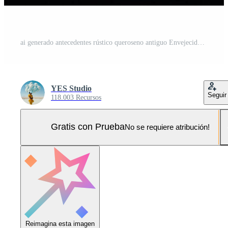
ai generado antecedentes rústico queroseno antiguo Envejecido brillante llamas retro lámpara oscuro ligero decorativo Foto Pro
YES Studio
Seguir
118.003 Recursos
Gratis con Prueba
No se requiere atribución!
Reimagina esta imagen