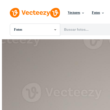
Vectores
Fotos
Fotos
Todas Imágenes
Fotos
PNGs
PSDs
SVGs
Plantillas
Vectores
Videos
Gráficos en Movimiento
Imágenes Editoriales
Eventos Editoriales