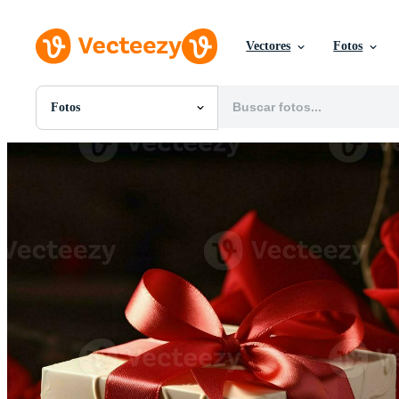
Vectores
Fotos
Fotos
Todas Imágenes
Fotos
PNGs
PSDs
SVGs
Plantillas
Vectores
Videos
Gráficos en Movimiento
Imágenes Editoriales
Eventos Editoriales