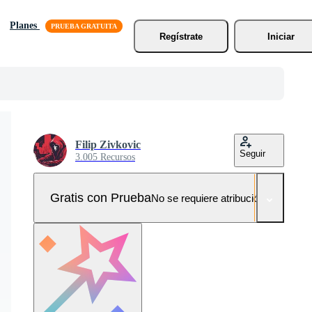
Planes
Regístrate
Iniciar
Filip Zivkovic
Seguir
3.005 Recursos
Gratis con Prueba
No se requiere atribución!