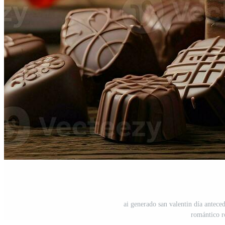
ai generado san valentin día antece
romántico r