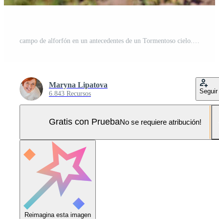
campo de alforfón en un antecedentes de un Tormentoso cielo. alforfón, fagopyrum esculento, japonés alforfón y casco plateado alforfón floreciente en el campo. de cerca flores de alforfón Foto Pro
Maryna Lipatova
Seguir
6.843 Recursos
Gratis con Prueba
No se requiere atribución!
Reimagina esta imagen