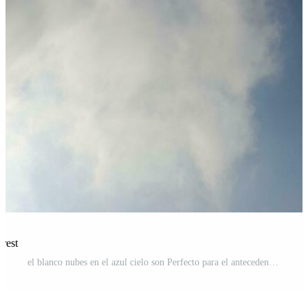
rest
el blanco nubes en el azul cielo son Perfecto para el antecedentes. skyscape en lombok isla, Indonesia Foto Gratis