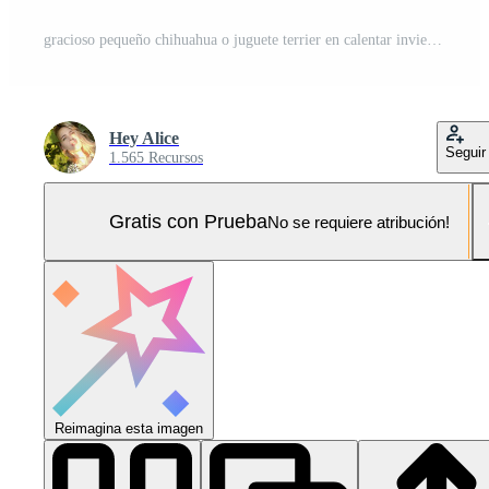
gracioso pequeño chihuahua o juguete terrier en calentar invierno disfraz aislado en azul antecedentes. retrato linda perro chihuahua perrito en de punto suéter y sombrero. Navidad y nuevo año día festivo. ai generado Foto Pro
Hey Alice
Seguir
1.565 Recursos
Gratis con Prueba
No se requiere atribución!
Reimagina esta imagen