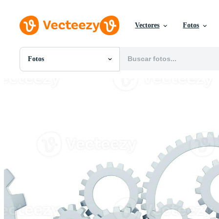
Vectores
Fotos
Fotos
Todas Imágenes
Fotos
PNGs
PSDs
SVGs
Plantillas
Vectores
Videos
Gráficos en Movimiento
Imágenes Editoriales
Eventos Editoriales