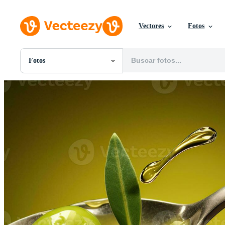
Vectores
Fotos
Fotos
Todas Imágenes
Fotos
PNGs
PSDs
SVGs
Plantillas
Vectores
Videos
Gráficos en Movimiento
Imágenes Editoriales
Eventos Editoriales