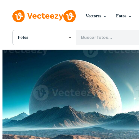
Vectores
Fotos
Fotos
Todas Imágenes
Fotos
PNGs
PSDs
SVGs
Plantillas
Vectores
Videos
Gráficos en Movimiento
Imágenes Editoriales
Eventos Editoriales