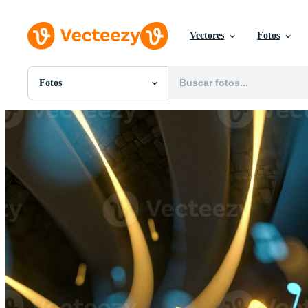
Vectores
Fotos
Fotos
Todas Imágenes
Fotos
PNGs
PSDs
SVGs
Plantillas
Vectores
Videos
Gráficos en Movimiento
Imágenes Editoriales
Eventos Editoriales