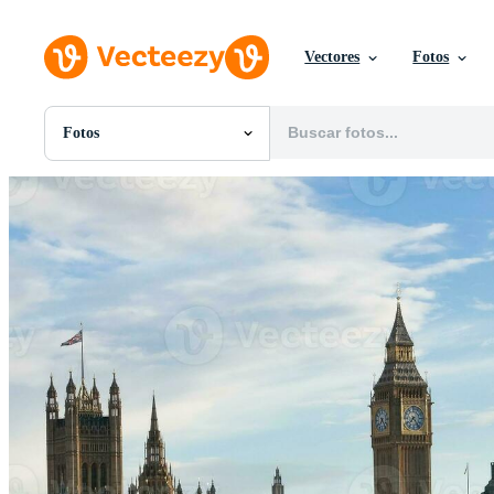
Vectores
Fotos
Fotos
Todas Imágenes
Fotos
PNGs
PSDs
SVGs
Plantillas
Vectores
Videos
Gráficos en Movimiento
Imágenes Editoriales
Eventos Editoriales