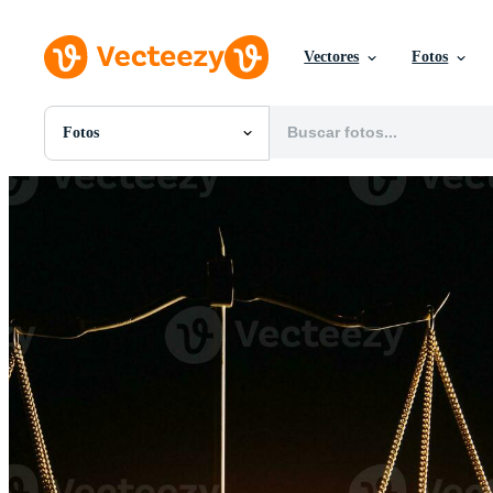
Vectores
Fotos
Fotos
Todas Imágenes
Fotos
PNGs
PSDs
SVGs
Plantillas
Vectores
Videos
Gráficos en Movimiento
Imágenes Editoriales
Eventos Editoriales