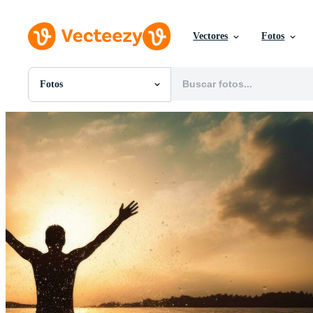
Vectores
Fotos
Fotos
Todas Imágenes
Fotos
PNGs
PSDs
SVGs
Plantillas
Vectores
Videos
Gráficos en Movimiento
Imágenes Editoriales
Eventos Editoriales