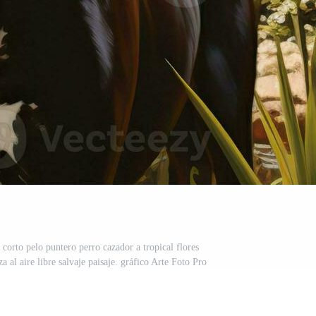
 corto pelo puntero perro cazador a tropical flores
za al aire libre salvaje paisaje. gráfico Arte Foto Pro