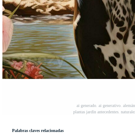
ai generado. ai generativo. alemán
plantas jardín antecedentes. naturale
Palabras claves relacionadas