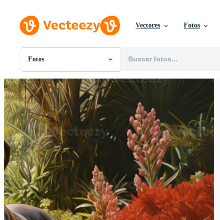
Vectores
Fotos
Fotos
Todas Imágenes
Fotos
PNGs
PSDs
SVGs
Plantillas
Vectores
Videos
Gráficos en Movimiento
Imágenes Editoriales
Eventos Editoriales