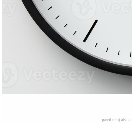
pared reloj aislad