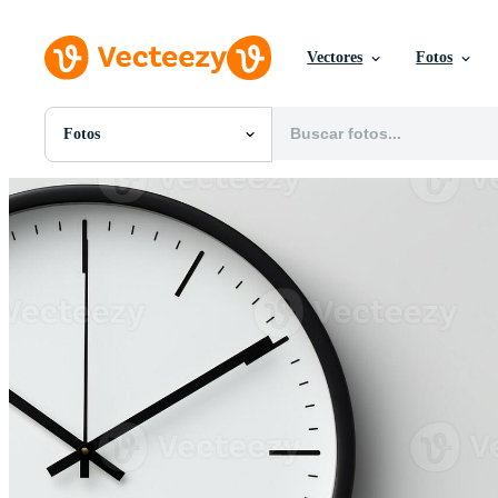
Vectores
Fotos
Fotos
Todas Imágenes
Fotos
PNGs
PSDs
SVGs
Plantillas
Vectores
Videos
Gráficos en Movimiento
Imágenes Editoriales
Eventos Editoriales