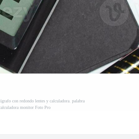
lígrafo con redondo lentes y calculadora. palabra
calculadora monitor Foto Pro