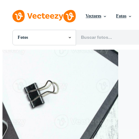
Vectores
Fotos
Fotos
Todas Imágenes
Fotos
PNGs
PSDs
SVGs
Plantillas
Vectores
Videos
Gráficos en Movimiento
Imágenes Editoriales
Eventos Editoriales