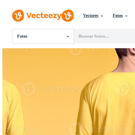
Vectores
Fotos
Fotos
Todas Imágenes
Fotos
PNGs
PSDs
SVGs
Plantillas
Vectores
Videos
Gráficos en Movimiento
Imágenes Editoriales
Eventos Editoriales