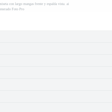
iseta con largo mangas frente y espalda vista. ai
enerado Foto Pro