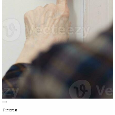
n Pinterest