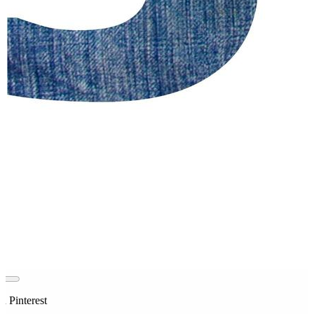
n Pinterest