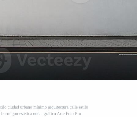
stilo ciudad urbano mínimo arquitectura calle estilo
no hormigón estética onda. gráfico Arte Foto Pro