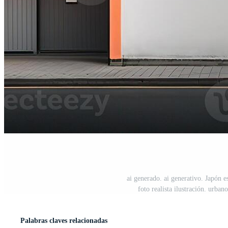
ai generado. ai generativo. Japón e
foto realista ilustración. urba
Palabras claves relacionadas