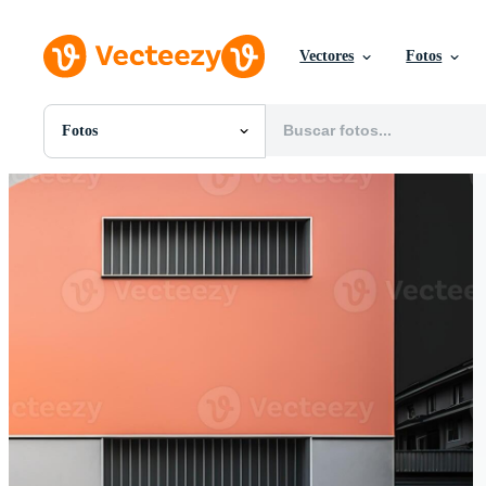
Vectores
Fotos
Fotos
Todas Imágenes
Fotos
PNGs
PSDs
SVGs
Plantillas
Vectores
Videos
Gráficos en Movimiento
Imágenes Editoriales
Eventos Editoriales