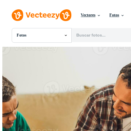
Vectores
Fotos
Fotos
Todas Imágenes
Fotos
PNGs
PSDs
SVGs
Plantillas
Vectores
Videos
Gráficos en Movimiento
Imágenes Editoriales
Eventos Editoriales