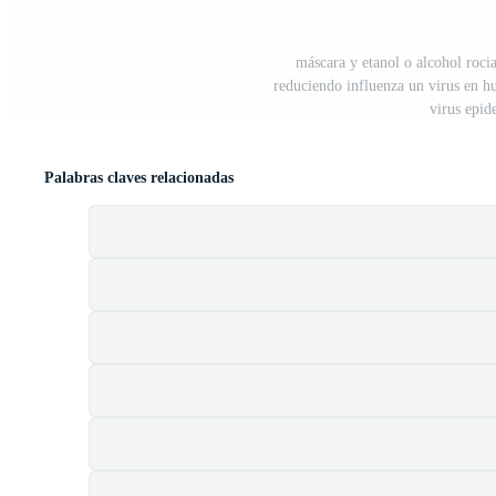
máscara y etanol o alcohol roci
reduciendo influenza un virus en h
virus epid
Palabras claves relacionadas