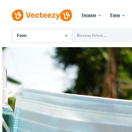
Vectores
Fotos
Fotos
Todas Imágenes
Fotos
PNGs
PSDs
SVGs
Plantillas
Vectores
Videos
Gráficos en Movimiento
Imágenes Editoriales
Eventos Editoriales