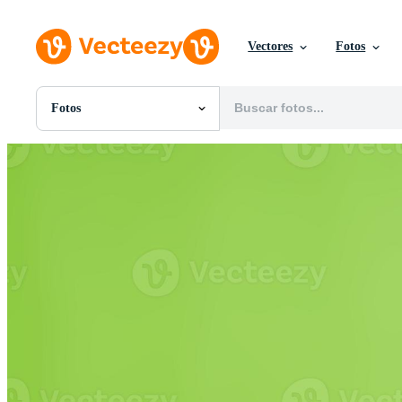
Vectores
Fotos
Fotos
Todas Imágenes
Fotos
PNGs
PSDs
SVGs
Plantillas
Vectores
Videos
Gráficos en Movimiento
Imágenes Editoriales
Eventos Editoriales