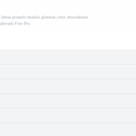
 líneas posando modelo glamour color antecedentes
nalterado Foto Pro