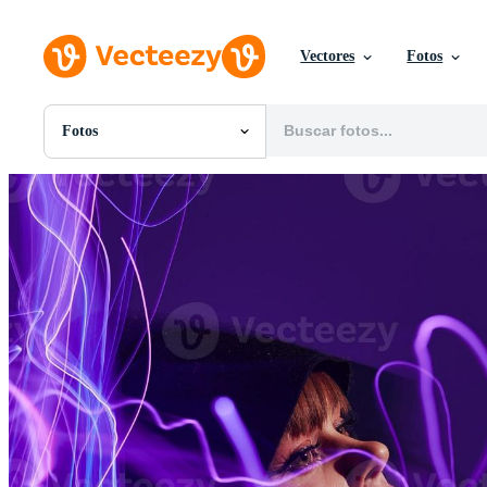
Vectores
Fotos
Fotos
Todas Imágenes
Fotos
PNGs
PSDs
SVGs
Plantillas
Vectores
Videos
Gráficos en Movimiento
Imágenes Editoriales
Eventos Editoriales