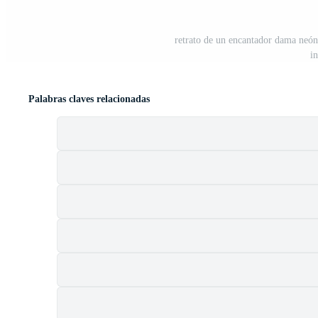
retrato de un encantador dama neón
i
Palabras claves relacionadas