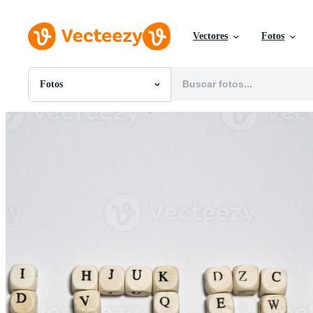
Vectores
Fotos
Fotos
Todas Imágenes
Fotos
PNGs
PSDs
SVGs
Plantillas
Vectores
Videos
Gráficos en Movimiento
Imágenes Editoriales
Eventos Editoriales