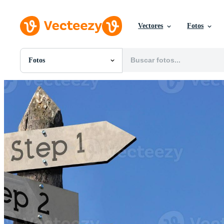
Vectores
Fotos
Fotos
Todas Imágenes
Fotos
PNGs
PSDs
SVGs
Plantillas
Vectores
Videos
Gráficos en Movimiento
Imágenes Editoriales
Eventos Editoriales