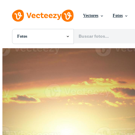
Vectores
Fotos
Fotos
Todas Imágenes
Fotos
PNGs
PSDs
SVGs
Plantillas
Vectores
Videos
Gráficos en Movimiento
Imágenes Editoriales
Eventos Editoriales