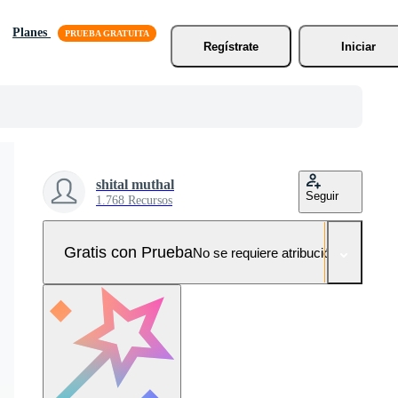
Planes
Regístrate
Iniciar
shital muthal
Seguir
1.768 Recursos
Gratis con Prueba
No se requiere atribución!