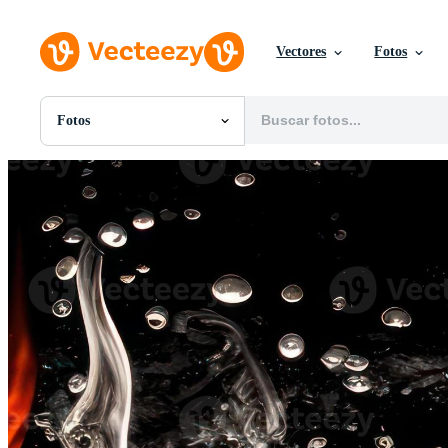
Vectores
Fotos
Fotos
Todas Imágenes
Fotos
PNGs
PSDs
SVGs
Plantillas
Vectores
Videos
Gráficos en Movimiento
Imágenes Editoriales
Eventos Editoriales