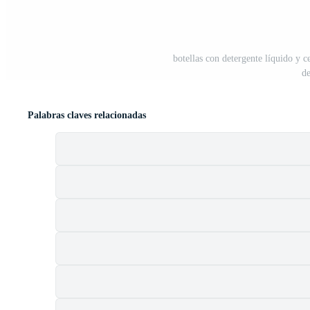
botellas con detergente líquido y c
d
Palabras claves relacionadas