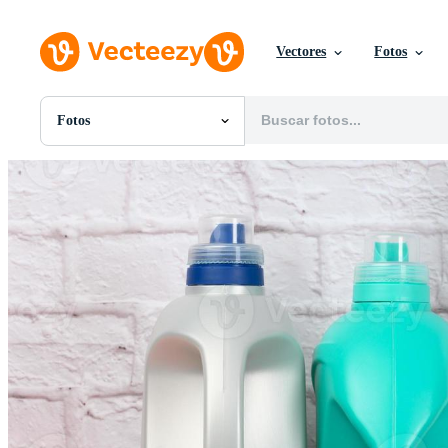
Vectores
Fotos
Fotos
Todas Imágenes
Fotos
PNGs
PSDs
SVGs
Plantillas
Vectores
Videos
Gráficos en Movimiento
Imágenes Editoriales
Eventos Editoriales