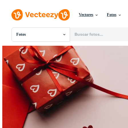
Vectores
Fotos
Fotos
Todas Imágenes
Fotos
PNGs
PSDs
SVGs
Plantillas
Vectores
Videos
Gráficos en Movimiento
Imágenes Editoriales
Eventos Editoriales