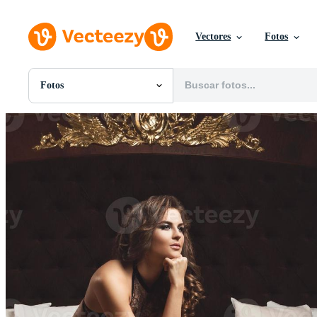
Vectores
Fotos
Fotos
Todas Imágenes
Fotos
PNGs
PSDs
SVGs
Plantillas
Vectores
Videos
Gráficos en Movimiento
Imágenes Editoriales
Eventos Editoriales