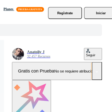
Planes
Regístrate
Iniciar
Anatoliy J
Seguir
32.457 Recursos
Gratis con Prueba
No se requiere atribución!