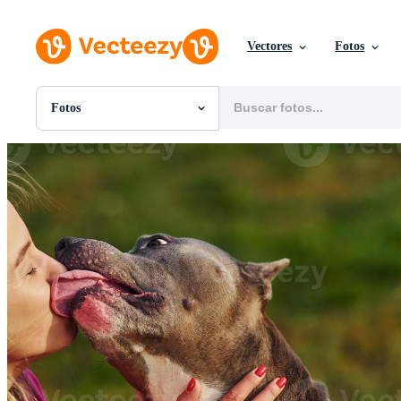
Vectores
Fotos
Fotos
Todas Imágenes
Fotos
PNGs
PSDs
SVGs
Plantillas
Vectores
Videos
Gráficos en Movimiento
Imágenes Editoriales
Eventos Editoriales