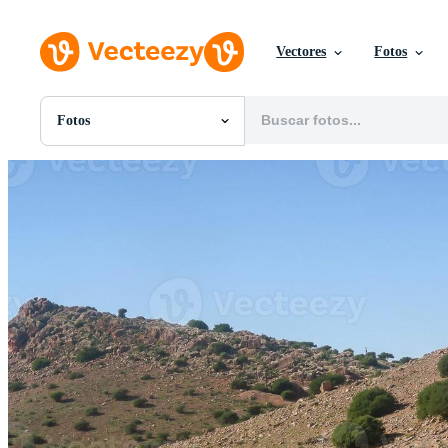
Vectores
Fotos
Fotos
Todas Imágenes
Fotos
PNGs
PSDs
SVGs
Plantillas
Vectores
Videos
Gráficos en Movimiento
Imágenes Editoriales
Eventos Editoriales