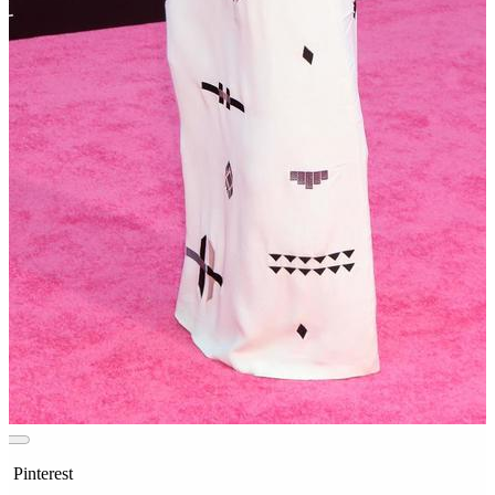
n Pinterest