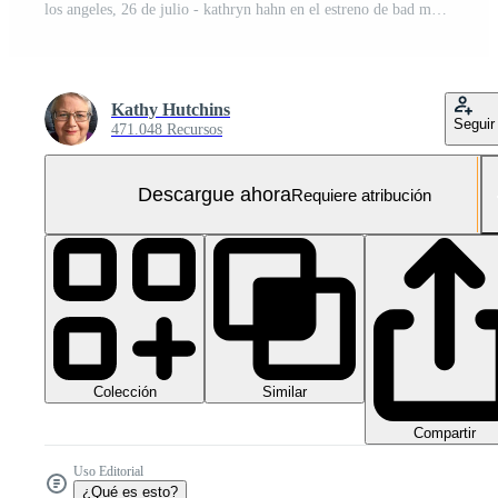
los angeles, 26 de julio - kathryn hahn en el estreno de bad moms los angeles en el teatro del pueblo el 26 de julio de 2016 en westwood, ca
Kathy Hutchins
Seguir
471.048 Recursos
Descargue ahora
Requiere atribución
Colección
Similar
Compartir
Uso Editorial
¿Qué es esto?