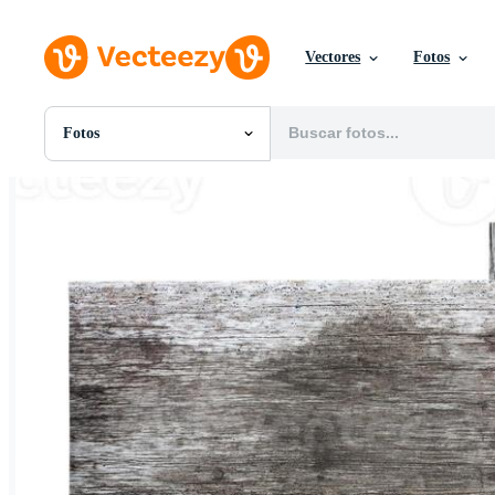
Vectores
Fotos
Fotos
Todas Imágenes
Fotos
PNGs
PSDs
SVGs
Plantillas
Vectores
Videos
Gráficos en Movimiento
Imágenes Editoriales
Eventos Editoriales