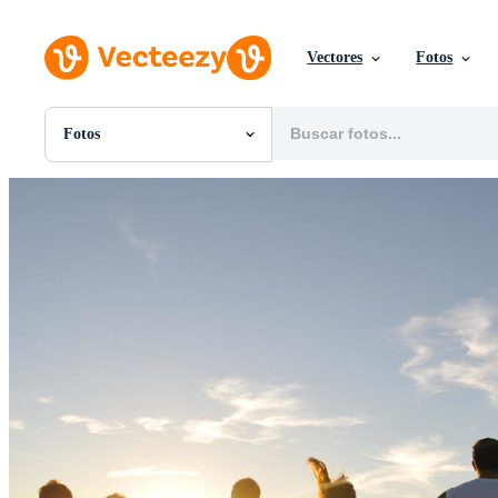
Vectores
Fotos
Fotos
Todas Imágenes
Fotos
PNGs
PSDs
SVGs
Plantillas
Vectores
Videos
Gráficos en Movimiento
Imágenes Editoriales
Eventos Editoriales