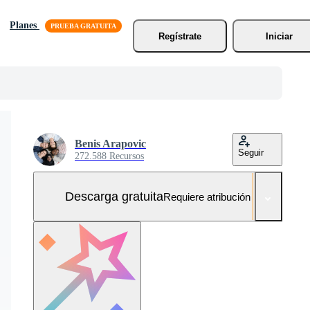
Planes
Regístrate
Iniciar
Benis Arapovic
Seguir
272.588 Recursos
Descarga gratuita
Requiere atribución