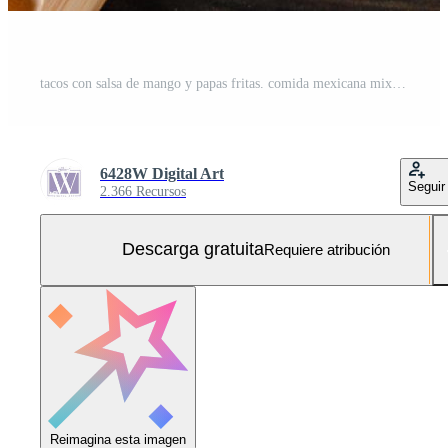
tacos con salsa de mango y papas fritas. comida mexicana mixta guacamole, nachos, fajita, tacos de carne. vista superior. cocina tex-mex. aperitivos variados. cocina de mexico Foto Gratis
6428W Digital Art
Seguir
2.366 Recursos
Descarga gratuita
Requiere atribución
Reimagina esta imagen