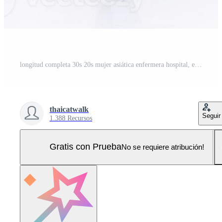
longitud completa 30s 20s mujer asiática enfermera hospital, estrechando la mano hola, use zapatos de pantalón de uniforme formal. sonrisa hospital mujer llevar mochila taza de café teléfono internet sobre fondo blanco aislado Foto Pro
thaicatwalk
Seguir
1.388 Recursos
Gratis con Prueba
No se requiere atribución!