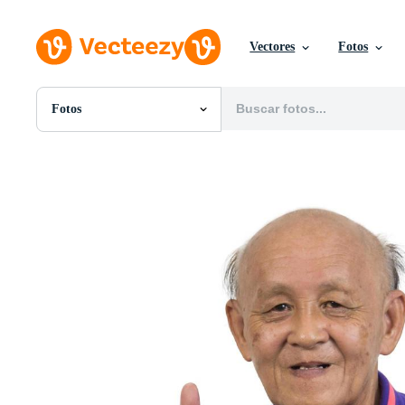
Vectores
Fotos
Fotos
Todas Imágenes
Fotos
PNGs
PSDs
SVGs
Plantillas
Vectores
Videos
Gráficos en Movimiento
Imágenes Editoriales
Eventos Editoriales