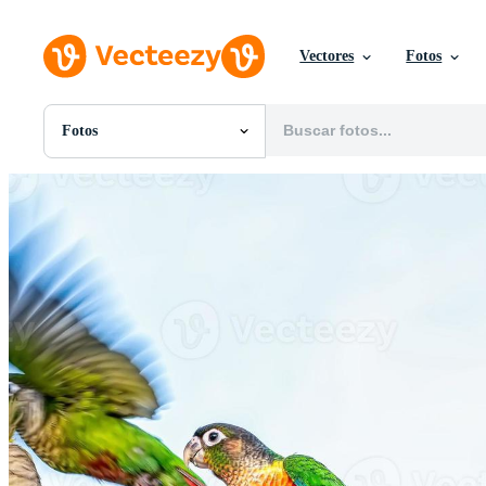
Vectores
Fotos
Fotos
Todas Imágenes
Fotos
PNGs
PSDs
SVGs
Plantillas
Vectores
Videos
Gráficos en Movimiento
Imágenes Editoriales
Eventos Editoriales