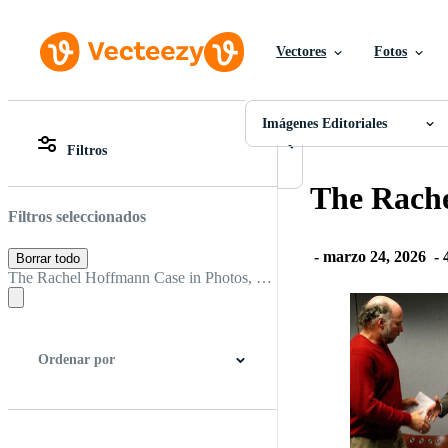
Vectores
Fotos
Imágenes Editoriales
Todas Imágenes
Fotos
Imágenes Editoriales
PNGs
Filtros
PSDs
Todas Imágenes
SVGs
Fotos
The Rache
Plantillas
PNGs
Vectores
PSDs
Filtros seleccionados
Videos
SVGs
Gráficos en Movimiento
Plantillas
-
marzo 24, 2026
-
Borrar todo
Imágenes Editoriales
Vectores
The Rachel Hoffmann Case in Photos, From Trial to Reform.
Eventos Editoriales
Videos
Gráficos en Movimiento
Imágenes Editoriales
Eventos Editoriales
Ordenar por
Mejor Resultado
Novísimo