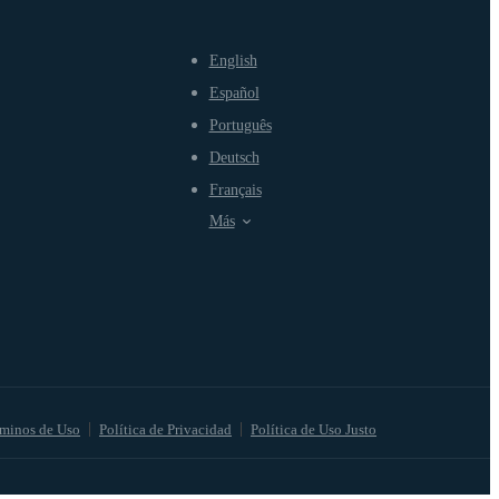
English
Español
Português
Deutsch
Français
Más
minos de Uso
Política de Privacidad
Política de Uso Justo