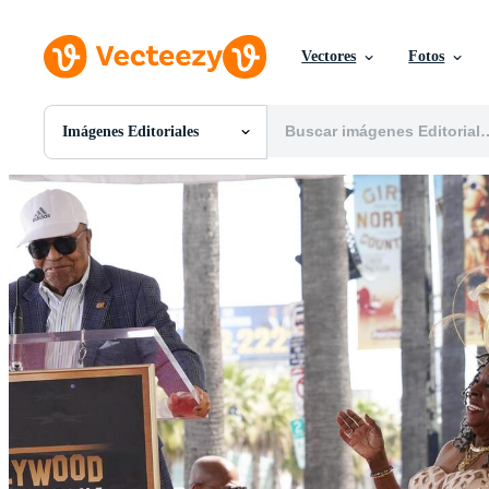
Vectores
Fotos
Imágenes Editoriales
Todas Imágenes
Fotos
PNGs
PSDs
SVGs
Plantillas
Vectores
Videos
Gráficos en Movimiento
Imágenes Editoriales
Eventos Editoriales