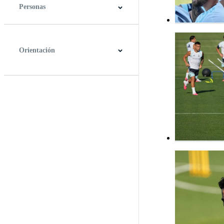
Personas
Orientación
Horizontal
Vertical
Cuadrado
Panorámico