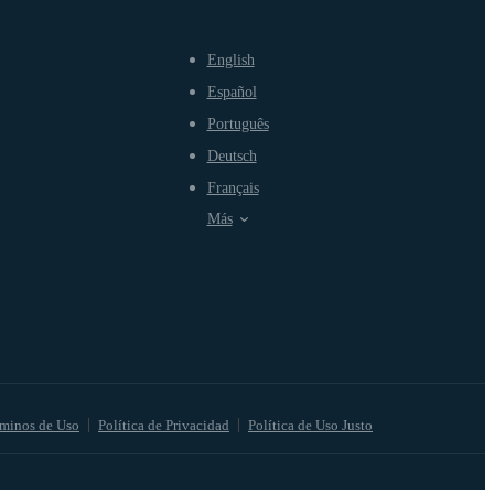
English
Español
Português
Deutsch
Français
Más
minos de Uso
Política de Privacidad
Política de Uso Justo