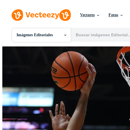
Vectores
Fotos
Imágenes Editoriales
Todas Imágenes
Fotos
PNGs
PSDs
SVGs
Plantillas
Vectores
Videos
Gráficos en Movimiento
Imágenes Editoriales
Eventos Editoriales