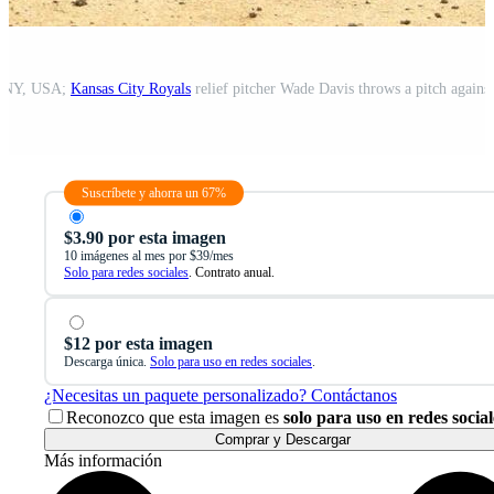
, NY, USA;
Kansas City Royals
relief pitcher Wade Davis throws a pitch agains
Suscríbete y ahorra un 67%
$3.90 por esta imagen
10 imágenes al mes por $39/mes
Solo para redes sociales
. Contrato anual.
$12 por esta imagen
Descarga única.
Solo para uso en redes sociales
.
¿Necesitas un paquete personalizado? Contáctanos
Reconozco que esta imagen es
solo para uso en redes social
Comprar y Descargar
Más información