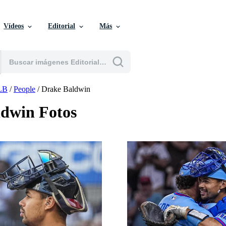
Vídeos
Editorial
Más
LB
/
People
/
Drake Baldwin
dwin Fotos