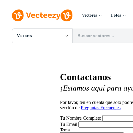
Vectores
Fotos
Vectores
Todas Imágenes
Fotos
PNGs
PSDs
SVGs
Contactanos
Plantillas
Vectores
¡Estamos aquí para ay
Videos
Gráficos en Movimiento
Imágenes Editoriales
Por favor, ten en cuenta que solo pod
Eventos Editoriales
sección de
Preguntas Frecuentes
.
Tu Nombre Completo
Tu Email
Tema