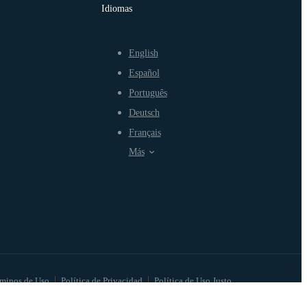
Idiomas
English
Español
Português
Deutsch
Français
Más
minos de Uso
Política de Privacidad
Política de Uso Justo