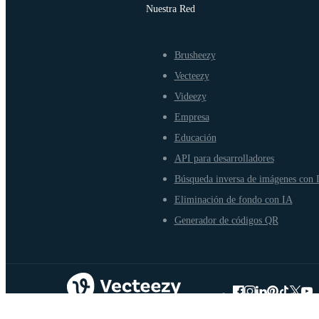
Nuestra Red
Brusheezy
Vecteezy
Videezy
Empresa
Educación
API para desarrolladores
Búsqueda inversa de imágenes con 
Eliminación de fondo con IA
Generador de códigos QR