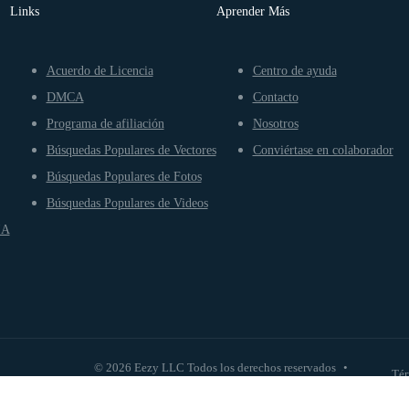
Links
Aprender Más
Acuerdo de Licencia
Centro de ayuda
DMCA
Contacto
Programa de afiliación
Nosotros
Búsquedas Populares de Vectores
Conviértase en colaborador
Búsquedas Populares de Fotos
Búsquedas Populares de Videos
IA
© 2026 Eezy LLC Todos los derechos reservados
•
Tér