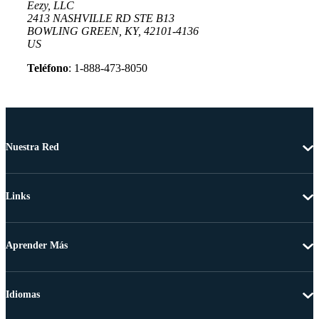
Eezy, LLC
2413 NASHVILLE RD STE B13
BOWLING GREEN, KY, 42101-4136
US
Teléfono
: 1-888-473-8050
Nuestra Red
Links
Aprender Más
Idiomas