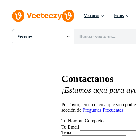
Vectores
Fotos
Vectores
Todas Imágenes
Fotos
PNGs
PSDs
SVGs
Contactanos
Plantillas
Vectores
¡Estamos aquí para ay
Videos
Gráficos en Movimiento
Imágenes Editoriales
Por favor, ten en cuenta que solo pod
Eventos Editoriales
sección de
Preguntas Frecuentes
.
Tu Nombre Completo
Tu Email
Tema