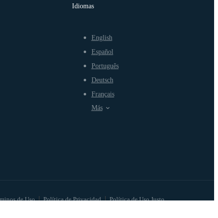
Idiomas
English
Español
Português
Deutsch
Français
Más
minos de Uso
Política de Privacidad
Política de Uso Justo