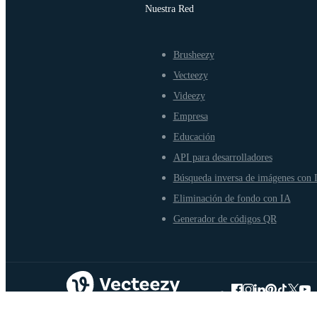
Nuestra Red
Brusheezy
Vecteezy
Videezy
Empresa
Educación
API para desarrolladores
Búsqueda inversa de imágenes con 
Eliminación de fondo con IA
Generador de códigos QR