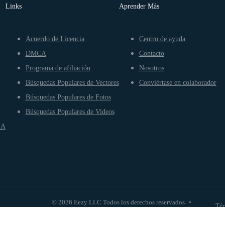
Links
Aprender Más
Acuerdo de Licencia
Centro de ayuda
DMCA
Contacto
Programa de afiliación
Nosotros
Búsquedas Populares de Vectores
Conviértase en colaborador
Búsquedas Populares de Fotos
Búsquedas Populares de Videos
IA
© 2026 Eezy LLC Todos los derechos reservados
•
Tér